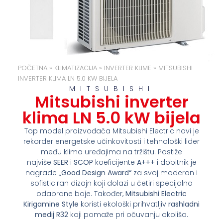
POČETNA
»
KLIMATIZACIJA
»
INVERTER KLIME
»
MITSUBISHI
INVERTER KLIMA LN 5.0 KW BIJELA
MITSUBISHI
Mitsubishi inverter
klima LN 5.0 kW bijela
Top model proizvođača Mitsubishi Electric novi je
rekorder energetske učinkovitosti i tehnološki lider
među klima uređajima na tržištu. Postiže
najviše
SEER
i
SCOP
koeficijente
A+++
i dobitnik je
nagrade
„Good Design Award“
za svoj moderan i
sofisticiran dizajn koji dolazi u četiri specijalno
odabrane boje. Također,
Mitsubishi Electric
Kirigamine Style
koristi ekološki prihvatljiv
rashladni
medij R32
koji pomaže pri očuvanju okoliša.