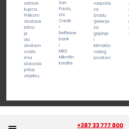
San
adrese
raspolaganju
Paolo,
kupca.
za
Uni
Prilikom
izradu
Credit
dostave
rješenja
i
bitno
za
Reiffeisen
je
grijanje
bank
da
i
i
dostavno
klimatizaciju
MKD
vozilo
vašeg
Mikrofin
ima
prostora.
kredite.
slobodan
prilaz
objektu.
+387 33 777 800