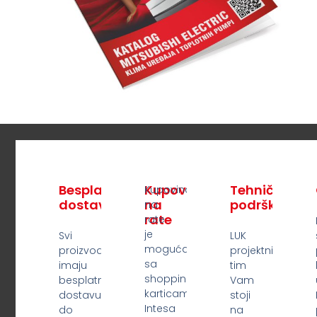
Zašto izabrati LUK?
Besplatna
Kupovina
Tehnička
Kupovina
dostava
na
podrška
na
rate
rate
je
Svi
LUK
moguća
proizvodi
projektni
sa
imaju
tim
shopping
besplatnu
Vam
karticama
dostavu
stoji
Intesa
do
na