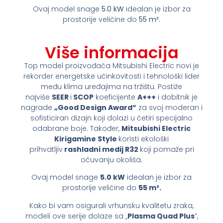
Ovaj model snage
5.0 kW
idealan je izbor za
prostorije veličine do
55 m².
Više informacija
Top model proizvođača Mitsubishi Electric novi je
rekorder energetske učinkovitosti i tehnološki lider
među klima uređajima na tržištu. Postiže
najviše
SEER
i
SCOP
koeficijente
A+++
i dobitnik je
nagrade
„Good Design Award“
za svoj moderan i
sofisticiran dizajn koji dolazi u četiri specijalno
odabrane boje. Također,
Mitsubishi Electric
Kirigamine Style
koristi ekološki
prihvatljiv
rashladni medij R32
koji pomaže pri
očuvanju okoliša.
Ovaj model snage
5.0 kW
idealan je izbor za
prostorije veličine do
55 m².
Kako bi vam osigurali vrhunsku kvalitetu zraka,
modeli ove serije dolaze sa „
Plasma Quad Plus
“,