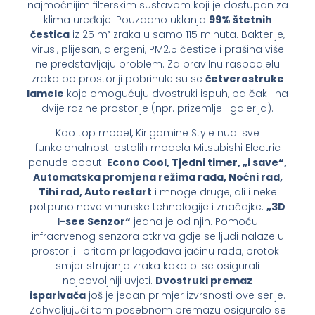
najmoćnijim filterskim sustavom koji je dostupan za
klima uređaje. Pouzdano uklanja
99% štetnih
čestica
iz 25 m³ zraka u samo 115 minuta. Bakterije,
virusi, plijesan, alergeni, PM2.5 čestice i prašina više
ne predstavljaju problem. Za pravilnu raspodjelu
zraka po prostoriji pobrinule su se
četverostruke
lamele
koje omogućuju dvostruki ispuh, pa čak i na
dvije razine prostorije (npr. prizemlje i galerija).
Kao top model, Kirigamine Style nudi sve
funkcionalnosti ostalih modela Mitsubishi Electric
ponude poput:
Econo Cool, Tjedni timer, „i save“,
Automatska promjena režima rada, Noćni rad,
Tihi rad, Auto restart
i mnoge druge, ali i neke
potpuno nove vrhunske tehnologije i značajke.
„3D
I-see Senzor“
jedna je od njih. Pomoću
infracrvenog senzora otkriva gdje se ljudi nalaze u
prostoriji i pritom prilagođava jačinu rada, protok i
smjer strujanja zraka kako bi se osigurali
najpovoljniji uvjeti.
Dvostruki premaz
isparivača
još je jedan primjer izvrsnosti ove serije.
Zahvaljujući tom posebnom premazu osiguralo se