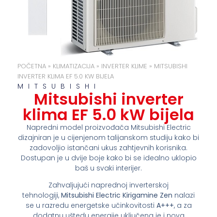
POČETNA
»
KLIMATIZACIJA
»
INVERTER KLIME
»
MITSUBISHI
INVERTER KLIMA EF 5.0 KW BIJELA
MITSUBISHI
Mitsubishi inverter
klima EF 5.0 kW bijela
Napredni model proizvođača Mitsubishi Electric
dizajniran je u cijenjenom talijanskom studiju kako bi
zadovoljio istančani ukus zahtjevnih korisnika.
Dostupan je u dvije boje kako bi se idealno uklopio
baš u svaki interijer.
Zahvaljujući naprednoj inverterskoj
tehnologiji,
Mitsubishi Electric Kirigamine Zen
nalazi
se u razredu energetske učinkovitosti
A+++
, a za
dodatnu uštedu energije uključena je i nova