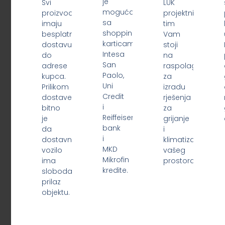
je
Svi
LUK
moguća
proizvodi
projektni
sa
imaju
tim
shopping
besplatnu
Vam
karticama
dostavu
stoji
Intesa
do
na
San
adrese
raspolaganju
Paolo,
kupca.
za
Uni
Prilikom
izradu
Credit
dostave
rješenja
i
bitno
za
Reiffeisen
je
grijanje
bank
da
i
i
dostavno
klimatizaciju
MKD
vozilo
vašeg
Mikrofin
ima
prostora.
kredite.
slobodan
prilaz
objektu.