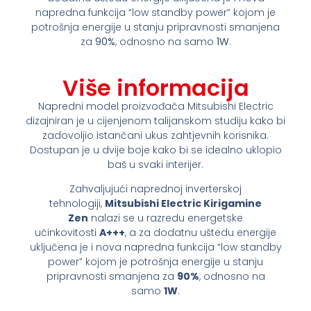
napredna funkcija “low standby power” kojom je
potrošnja energije u stanju pripravnosti smanjena
za
90%
, odnosno na samo
1W
.
Više informacija
Napredni model proizvođača Mitsubishi Electric
dizajniran je u cijenjenom talijanskom studiju kako bi
zadovoljio istančani ukus zahtjevnih korisnika.
Dostupan je u dvije boje kako bi se idealno uklopio
baš u svaki interijer.
Zahvaljujući naprednoj inverterskoj
tehnologiji,
Mitsubishi Electric Kirigamine
Zen
nalazi se u razredu energetske
učinkovitosti
A+++
, a za dodatnu uštedu energije
uključena je i nova napredna funkcija “low standby
power” kojom je potrošnja energije u stanju
pripravnosti smanjena za
90%
, odnosno na
samo
1W
.