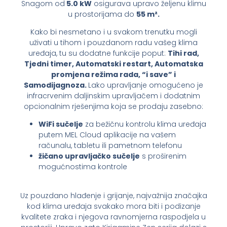
Snagom od
5.0 kW
osigurava upravo željenu klimu
u prostorijama do
55 m².
Kako bi nesmetano i u svakom trenutku mogli
uživati u tihom i pouzdanom radu vašeg klima
uređaja, tu su dodatne funkcije poput:
Tihi rad,
Tjedni timer, Automatski restart, Automatska
promjena režima rada, “i save” i
Samodijagnoza.
Lako upravljanje omogućeno je
infracrvenim daljinskim upravljačem i dodatnim
opcionalnim rješenjima koja se prodaju zasebno:
WiFi sučelje
za bežičnu kontrolu klima uređaja
putem MEL Cloud aplikacije na vašem
računalu, tabletu ili pametnom telefonu
žičano upravljačko sučelje
s proširenim
mogućnostima kontrole
Uz pouzdano hlađenje i grijanje, najvažnija značajka
kod klima uređaja svakako mora biti i podizanje
kvalitete zraka i njegova ravnomjerna raspodjela u