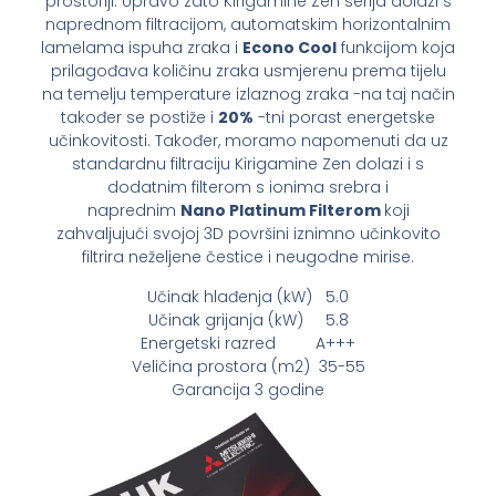
prostoriji. Upravo zato Kirigamine Zen serija dolazi s
naprednom filtracijom, automatskim horizontalnim
lamelama ispuha zraka i
Econo Cool
funkcijom koja
prilagođava količinu zraka usmjerenu prema tijelu
na temelju temperature izlaznog zraka -na taj način
također se postiže i
20%
-tni porast energetske
učinkovitosti. Također, moramo napomenuti da uz
standardnu filtraciju Kirigamine Zen dolazi i s
dodatnim filterom s ionima srebra i
naprednim
Nano Platinum Filterom
koji
zahvaljujući svojoj 3D površini iznimno učinkovito
filtrira neželjene čestice i neugodne mirise.
Učinak hlađenja (kW) 5.0
Učinak grijanja (kW) 5.8
Energetski razred A+++
Veličina prostora (m2) 35-55
Garancija 3 godine