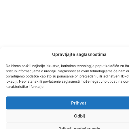
Upravljajte saglasnostima
Da bismo pružili najbolje iskustvo, koristimo tehnologije poput kolačića za čuv
pristup informacijama o uređaju. Saglasnost sa ovim tehnologijama će nam o
obrađujemo podatke kao što su ponašanje pri pregledanju ili jedinstveni ID-o
lokaciji. Nepristanak ili povlačenje saglasnosti može negativno uticati na od
karakteristike i funkcije.
Prihvati
Odbij
Prikaži podešavanja