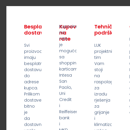
Zašto izabrati LUK?
Besplatna
Kupovina
Tehnička
Kupovina
dostava
na
podrška
na
rate
rate
je
Svi
LUK
moguća
proizvodi
projektni
sa
imaju
tim
shopping
besplatnu
Vam
karticama
dostavu
stoji
Intesa
do
na
San
adrese
raspolaganju
Paolo,
kupca.
za
Uni
Prilikom
izradu
Credit
dostave
rješenja
i
bitno
za
Reiffeisen
je
grijanje
bank
da
i
i
dostavno
klimatizaciju