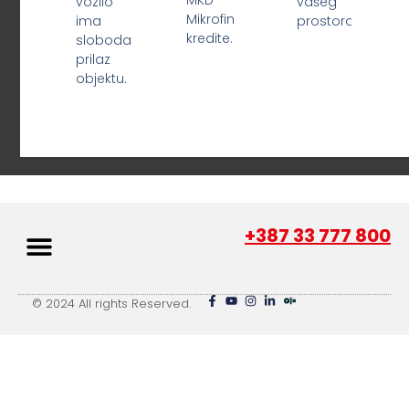
MKD
vozilo
vašeg
Mikrofin
ima
prostora.
kredite.
slobodan
prilaz
objektu.
+387 33 777 800
© 2024 All rights Reserved.