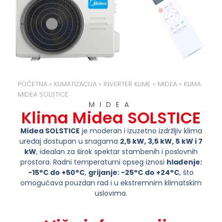
POČETNA
»
KLIMATIZACIJA
»
INVERTER KLIME
»
MIDEA
»
KLIMA
MIDEA SOLSTICE
MIDEA
Klima Midea SOLSTICE
Midea SOLSTICE
je moderan i izuzetno izdržljiv klima
uređaj dostupan u snagama
2,5 kW, 3,5 kW, 5 kW i 7
kW
, idealan za širok spektar stambenih i poslovnih
prostora. Radni temperaturni opseg iznosi
hlađenje:
-15°C do +50°C
,
grijanje: -25°C do +24°C
, što
omogućava pouzdan rad i u ekstremnim klimatskim
uslovima.