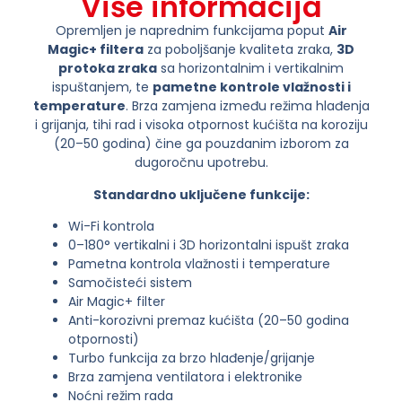
Više informacija
Opremljen je naprednim funkcijama poput
Air
Magic+ filtera
za poboljšanje kvaliteta zraka,
3D
protoka zraka
sa horizontalnim i vertikalnim
ispuštanjem, te
pametne kontrole vlažnosti i
temperature
. Brza zamjena između režima hlađenja
i grijanja, tihi rad i visoka otpornost kućišta na koroziju
(20–50 godina) čine ga pouzdanim izborom za
dugoročnu upotrebu.
Standardno uključene funkcije:
Wi-Fi kontrola
0–180° vertikalni i 3D horizontalni ispušt zraka
Pametna kontrola vlažnosti i temperature
Samočisteći sistem
Air Magic+ filter
Anti-korozivni premaz kućišta (20–50 godina
otpornosti)
Turbo funkcija za brzo hlađenje/grijanje
Brza zamjena ventilatora i elektronike
Noćni režim rada