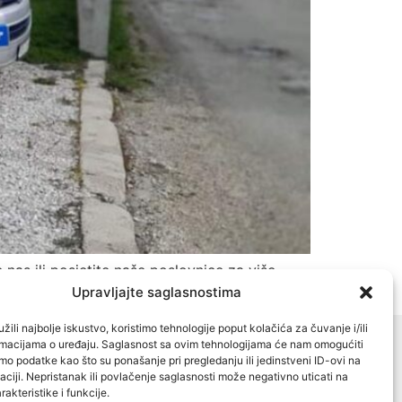
 nas ili posjetite naše poslovnice za više
Upravljajte saglasnostima
žili najbolje iskustvo, koristimo tehnologije poput kolačića za čuvanje i/ili
ormacijama o uređaju. Saglasnost sa ovim tehnologijama će nam omogućiti
+387 33 777 800
o podatke kao što su ponašanje pri pregledanju ili jedinstveni ID-ovi na
aciji. Nepristanak ili povlačenje saglasnosti može negativno uticati na
akteristike i funkcije.