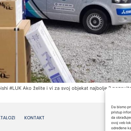
shi #LUK Ako želite i vi za svoj objekat najbolje ? pozovite
Da bismo pru
pristup inf
TALOZI
KONTAKT
da obrađujem
ovoj veb lok
određene kar