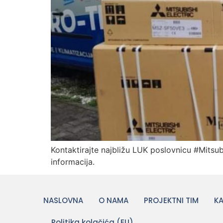
Kontaktirajte najbližu LUK poslovnicu #Mitsubi
informacija.
NASLOVNA
O NAMA
PROJEKTNI TIM
KA
Politika kolačića (EU)