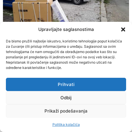
Upravljajte saglasnostima
Kontaktirajte najbližu LUK poslovnicu #Mitsubishi #LUK
Da bismo pružili najbolje iskustvo, koristimo tehnologije poput kolačića
Ako želite i vi za svoj objekat najbolje ? pozovite nas ili
za čuvanje i/ili pristup informacijama o uređaju. Saglasnost sa ovim
posjetite naše poslovnice za više informacija.
tehnologijama će nam omogućiti da obrađujemo podatke kao što su
ponašanje pri pregledanju ili jedinstveni ID-ovi na ovoj veb lokaciji.
Nepristanak ili povlačenje saglasnosti može negativno uticati na
+387 33 777 800
određene karakteristike i funkcije.
Prihvati
© 2024 All rights Reserved.
Odbij
Prikaži podešavanja
Politika kolačića