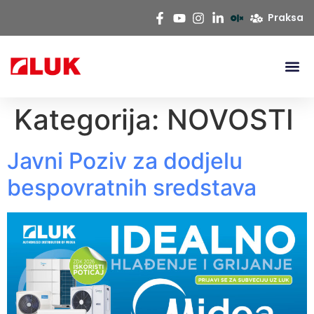
Praksa
Kategorija:
NOVOSTI
Javni Poziv za dodjelu
bespovratnih sredstava